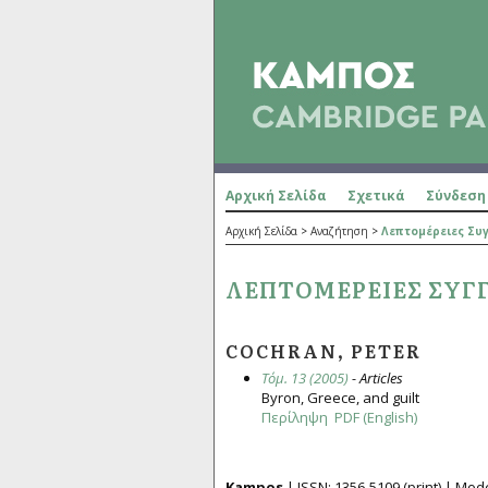
Αρχική Σελίδα
Σχετικά
Σύνδεση
Αρχική Σελίδα
>
Αναζήτηση
>
Λεπτομέρειες Συ
ΛΕΠΤΟΜΈΡΕΙΕΣ ΣΥΓ
COCHRAN, PETER
Τόμ. 13 (2005)
- Articles
Byron, Greece, and guilt
Περίληψη
PDF (English)
Kampos
| ISSN:
1356­-5109
(print) | Mo