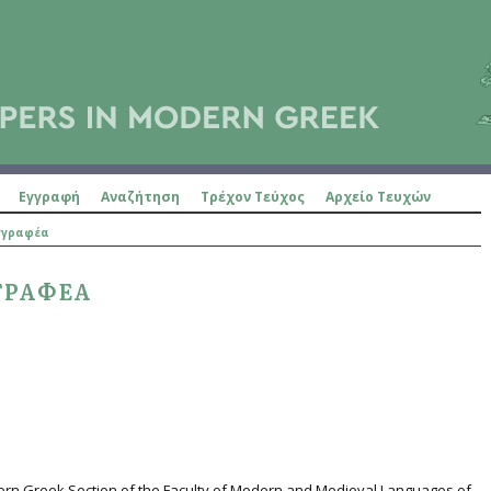
Εγγραφή
Αναζήτηση
Τρέχον Τεύχος
Αρχείο Τευχών
γγραφέα
ΓΡΑΦΈΑ
dern Greek Section of the Faculty of Modern and Medieval Languages of