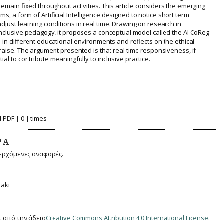
emain fixed throughout activities. This article considers the emerging
ms, a form of Artificial Intelligence designed to notice short term
adjust learning conditions in real time. Drawing on research in
inclusive pedagogy, it proposes a conceptual model called the AI CoReg
 in different educational environments and reflects on the ethical
raise. The argument presented is that real time responsiveness, if
al to contribute meaningfully to inclusive practice.
 PDF | 0 | times
ΡΆ
ερχόμενες αναφορές.
daki
 από την άδεια
Creative Commons Attribution 4.0 International License
.