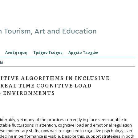
Αναζήτηση
Τρέχον Τεύχος
Αρχείο Τευχών
ki
ITIVE ALGORITHMS IN INCLUSIVE
REAL TIME COGNITIVE LOAD
G ENVIRONMENTS
erably, yet many of the practices currently in place seem unable to
table fluctuations in attention, cognitive load and emotional regulation
ese momentary shifts, now well recognized in cognitive psychology, can
cline in performance is visible. Despite this, support strategies in both