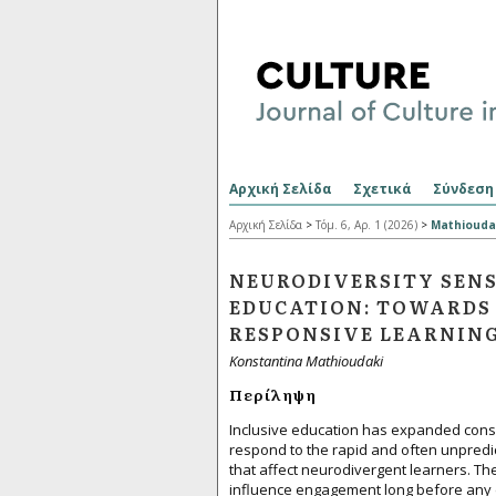
Αρχική Σελίδα
Σχετικά
Σύνδεση
Αρχική Σελίδα
>
Τόμ. 6, Αρ. 1 (2026)
>
Mathiouda
NEURODIVERSITY SENS
EDUCATION: TOWARDS 
RESPONSIVE LEARNIN
Konstantina Mathioudaki
Περίληψη
Inclusive education has expanded consid
respond to the rapid and often unpredic
that affect neurodivergent learners. Th
influence engagement long before any de