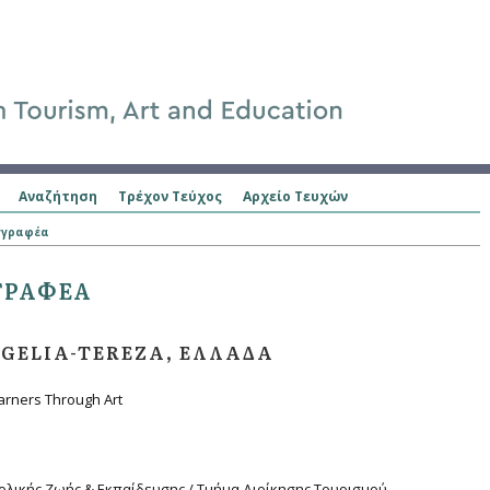
Αναζήτηση
Τρέχον Τεύχος
Αρχείο Τευχών
γγραφέα
ΓΡΑΦΈΑ
GELIA-TEREZA, ΕΛΛΆΔΑ
arners Through Art
ολικής Ζωής & Εκπαίδευσης / Τμήμα Διοίκησης Τουρισμού