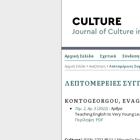
Αρχική Σελίδα
Σχετικά
Σύνδεση
Αρχική Σελίδα
>
Αναζήτηση
>
Λεπτομέρειες Συ
ΛΕΠΤΟΜΈΡΕΙΕΣ ΣΥΓ
KONTOGEORGOU, EVAG
Τόμ. 2, Αρ. 3 (2022)
- Άρθρα
Teaching English to Very Young Le
Περίληψη
PDF
Culture
| ISSN: 2732-8511 |
Μουσείο Σχ