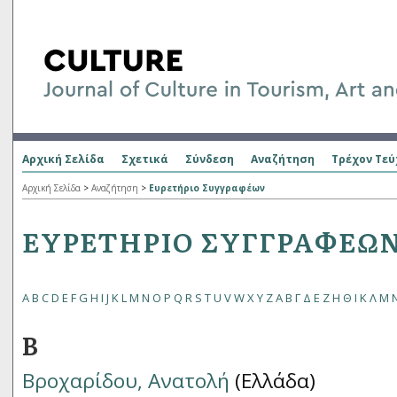
Αρχική Σελίδα
Σχετικά
Σύνδεση
Αναζήτηση
Τρέχον Τεύ
Αρχική Σελίδα
>
Αναζήτηση
>
Ευρετήριο Συγγραφέων
ΕΥΡΕΤΉΡΙΟ ΣΥΓΓΡΑΦΈΩ
A
B
C
D
E
F
G
H
I
J
K
L
M
N
O
P
Q
R
S
T
U
V
W
X
Y
Z
Α
Β
Γ
Δ
Ε
Ζ
Η
Θ
Ι
Κ
Λ
Μ
Β
Βροχαρίδου, Ανατολή
(Ελλάδα)