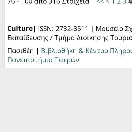
76 - 100 από 316 Στοιχεία
<<
<
1
2
3
4
Culture
| ISSN: 2732-8511 |
Μουσείο Σχ
Εκπαίδευσης / Τμήμα Διοίκησης Τουρι
Πασιθέη |
Βιβλιοθήκη & Κέντρο Πληρ
Πανεπιστήμιο Πατρών