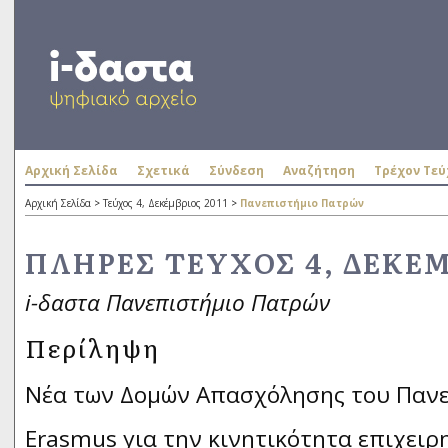
Αρχική Σελίδα
Σχετικά
Σύνδεση
Αναζήτηση
Τρέχον Τεύ
Αρχική Σελίδα
>
Τεύχος 4, Δεκέμβριος 2011
>
Πανεπιστήμιο Πατρών
ΠΛΉΡΕΣ ΤΕΎΧΟΣ 4, ΔΕΚΈΜ
i-δαστα Πανεπιστήμιο Πατρών
Περίληψη
Νέα των Δομών Απασχόλησης του Παν
Erasmus για την κινητικότητα επιχειρ