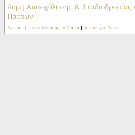
Δομή Απασχόλησης & Σταδιοδρομίας 
Πατρών
Pasithee
|
Library & Information Center
|
University of Patras