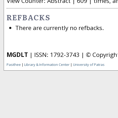
View Counter: Abstract | 609 | times, a
REFBACKS
There are currently no refbacks.
MGDLT
| ISSN: 1792-3743 | © Copyrig
Pasithee
|
Library & Information Center
|
University of Patras