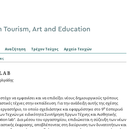
Αναζήτηση
Τρέχον Τεύχος
Αρχείο Τευχών
ας
LAB
ηλιγάδης
στόχο να εμφανίσει και να επιδείξει νέους δημιουργικούς τρόπους
στικές τέχνες στην εκπαίδευση. Για την ανάδειξη αυτής της σχέσης
ο
 εργαστήριο, το οποίο σχεδιάστηκε και εφαρμόστηκε στο 9
Εσπερινό
ων Τεχνών με ειδικότητα Συντήρηση Έργων Τέχνης και Αισθητικής
mation lab”. Δια μέσου του εργαστηρίου, επιδιώκεται η σύζευξη των νέων
 εικαστικής έκφρασης, αποβλέποντας στη διεύρυνση των δυνατοτήτων και