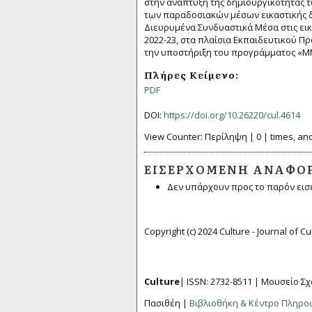
στην ανάπτυξη της δημιουργικότητας 
των παραδοσιακών μέσων εικαστικής δη
Διευρυμένα Συνδυαστικά Μέσα στις εικ
2022-23, στα πλαίσια Εκπαιδευτικού Π
την υποστήριξη του προγράμματος «ΜΝΑ
Πλήρες Κείμενο:
PDF
DOI:
https://doi.org/10.26220/cul.4614
View Counter: Περίληψη | 0 | times, and
ΕΙΣΕΡΧΌΜΕΝΗ ΑΝΑΦΟ
Δεν υπάρχουν προς το παρόν εισ
Copyright (c) 2024 Culture - Journal of C
Culture
| ISSN: 2732-8511 |
Μουσείο Σχ
Πασιθέη |
Βιβλιοθήκη & Κέντρο Πληρ