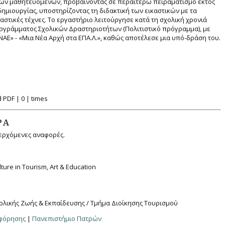
των μαθητευομένων, προβαίνοντας σε περαιτέρω πειραματισμό εκτός
μιουργίας, υποστηρίζοντας τη διδακτική των εικαστικών με τα
αστικές τέχνες. Το εργαστήριο λειτούργησε κατά τη σχολική χρονιά
ρογράμματος Σχολικών Δραστηριοτήτων (Πολιτιστικό πρόγραμμα), με
Ε» - «Μια Νέα Αρχή στα ΕΠΑ.Λ.», καθώς αποτέλεσε μια υπό-δράση του.
 PDF | 0 | times
ΡΆ
ερχόμενες αναφορές.
ulture in Tourism, Art & Education
ολικής Ζωής & Εκπαίδευσης / Τμήμα Διοίκησης Τουρισμού
οφόρησης
|
Πανεπιστήμιο Πατρών