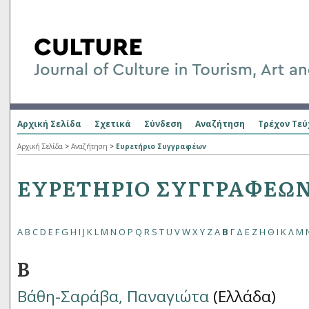
Αρχική Σελίδα
Σχετικά
Σύνδεση
Αναζήτηση
Τρέχον Τεύ
Αρχική Σελίδα
>
Αναζήτηση
>
Ευρετήριο Συγγραφέων
ΕΥΡΕΤΉΡΙΟ ΣΥΓΓΡΑΦΈΩ
A
B
C
D
E
F
G
H
I
J
K
L
M
N
O
P
Q
R
S
T
U
V
W
X
Y
Z
Α
Β
Γ
Δ
Ε
Ζ
Η
Θ
Ι
Κ
Λ
Μ
Β
Βάθη-Σαράβα, Παναγιώτα
(Ελλάδα)