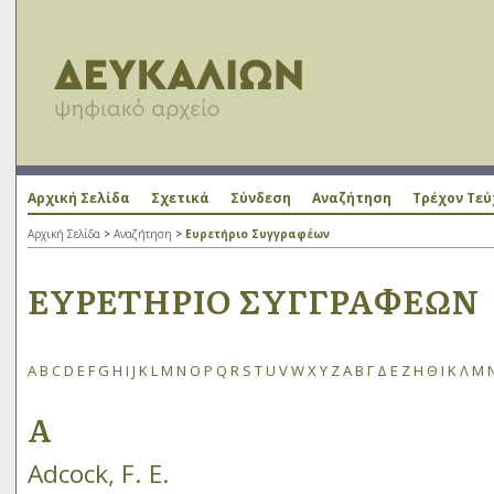
Αρχική Σελίδα
Σχετικά
Σύνδεση
Αναζήτηση
Τρέχον Τεύ
Αρχική Σελίδα
>
Αναζήτηση
>
Ευρετήριο Συγγραφέων
ΕΥΡΕΤΉΡΙΟ ΣΥΓΓΡΑΦΈΩΝ
A
B
C
D
E
F
G
H
I
J
K
L
M
N
O
P
Q
R
S
T
U
V
W
X
Y
Z
Α
Β
Γ
Δ
Ε
Ζ
Η
Θ
Ι
Κ
Λ
Μ
A
Adcock, F. E.