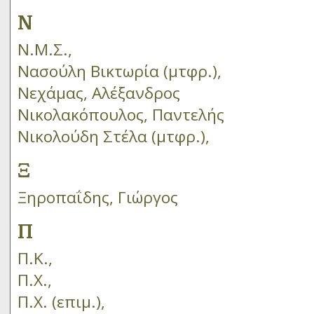
Ν
Ν.Μ.Σ.,
Νασούλη Βικτωρία (μτφρ.),
Νεχάμας, Αλέξανδρος
Νικολακόπουλος, Παντελής
Νικολούδη Στέλα (μτφρ.),
Ξ
Ξηροπαΐδης, Γιώργος
Π
Π.Κ.,
Π.Χ.,
Π.Χ. (επιμ.),