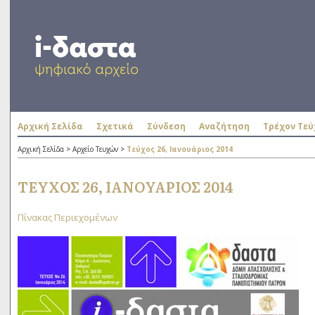
Αρχική Σελίδα
Σχετικά
Σύνδεση
Αναζήτηση
Τρέχον Τεύ
Αρχική Σελίδα
>
Αρχείο Τευχών
>
Τεύχος 26, Ιανουάριος 2014
ΤΕΎΧΟΣ 26, ΙΑΝΟΥΆΡΙΟΣ 2014
Πίνακας Περιεχομένων