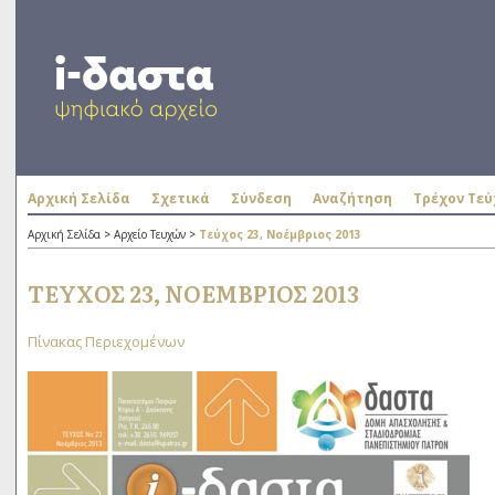
Αρχική Σελίδα
Σχετικά
Σύνδεση
Αναζήτηση
Τρέχον Τεύ
Αρχική Σελίδα
>
Αρχείο Τευχών
>
Τεύχος 23, Νοέμβριος 2013
ΤΕΎΧΟΣ 23, ΝΟΈΜΒΡΙΟΣ 2013
Πίνακας Περιεχομένων