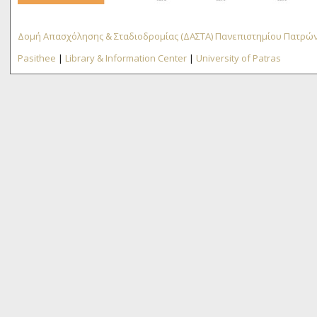
Δομή Απασχόλησης & Σταδιοδρομίας (ΔΑΣΤΑ) Πανεπιστημίου Πατρώ
Pasithee
|
Library & Information Center
|
University of Patras