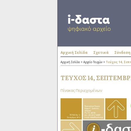
Αρχική Σελίδα
Σχετικά
Σύνδεση
Αρχική Σελίδα
>
Αρχείο Τευχών
>
Τεύχος 14, Σεπ
ΤΕΎΧΟΣ 14, ΣΕΠΤΈΜΒΡΙ
Πίνακας Περιεχομένων