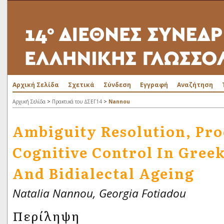
Αρχική Σελίδα
Σχετικά
Σύνδεση
Εγγραφή
Αναζήτηση
>
>
Αρχική Σελίδα
Πρακτικά του ΔΣΕΓ14
Nannou
Ambiguity Resolution, Pr
Cognitive Control In Gree
And Bidialectal Ageing
Natalia Nannou, Georgia Fotiadou
Περίληψη