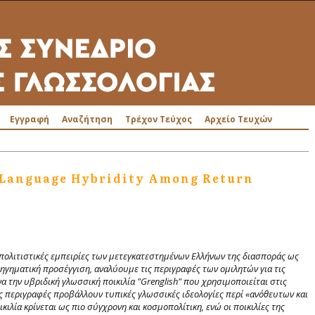
Εγγραφή
Αναζήτηση
Τρέχον Τεύχος
Αρχείο Τευχών
e Language Hybridity Among Return
ι πολιτιστικές εμπειρίες των μετεγκατεστημένων Ελλήνων της διασποράς ως
γηματική προσέγγιση, αναλύουμε τις περιγραφές των ομιλητών για τις
α την υβριδική γλωσσική ποικιλία "
Grenglish
" που χρησιμοποιείται στις
ς περιγραφές προβάλλουν τυπικές γλωσσικές ιδεολογίες περί «ανόθευτων και
ικιλία κρίνεται ως πιο σύγχρονη και κοσμοπολίτικη, ενώ οι ποικιλίες της