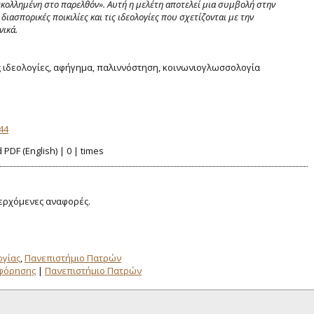
«κολλημένη στο παρελθόν». Αυτή η μελέτη αποτελεί μια συμβολή στην
ιασπορικές ποικιλίες και τις ιδεολογίες που σχετίζονται με την
νικά.
ς ιδεολογίες, αφήγημα, παλιννόστηση, κοινωνιογλωσσολογία
744
PDF (English) | 0 | times
ερχόμενες αναφορές.
ογίας
,
Πανεπιστήμιο Πατρών
οφόρησης
|
Πανεπιστήμιο Πατρών