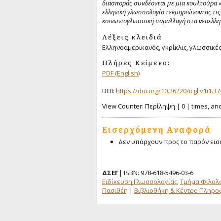
διασποράς συνδέονται με
μια κουλτούρα 
ελληνική γλωσσολογία τεκμηριώνοντας τις δ
κοινωνιογλωσσική παραλλαγή στα νεοελλη
Λέξεις κλειδιά
Ελληνοαμερικανός, γκρίκλις, γλωσσικέ
Πλήρες Κείμενο:
PDF (English)
DOI:
https://doi.org/10.26220/icgl.v1i1.3
View Counter: Περίληψη | 0 | times, and 
Εισερχόμενη Αναφορά
Δεν υπάρχουν προς το παρόν εισ
ΔΣΕΓ
| ISBN: 978-618-5496-03-6
Ειδίκευση Γλωσσολογίας
,
Τμήμα Φιλολ
Πασιθέη
|
Βιβλιοθήκη & Κέντρο Πληρ