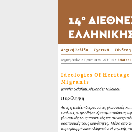
Αρχική Σελίδα
Σχετικά
Σύνδεση
>
>
Αρχική Σελίδα
Πρακτικά του ΔΣΕΓ14
Sclafani
Ideologies Of Heritag
Migrants
Jennifer Sclafani, Alexander Nikolaou
Περίληψη
Αυτή η μελέτη διερευνά τις γλωσσικές κα
ενήλικες στην Αθήνα.
Χρησιμοποιώντας αφη
γλωσσικές τους πρακτικές και συγκεκριμέν
δασπορικές τους κοινότητες.
Μέσα από τι
παραφθαρμένων» ελληνικών.
Η γηγενής πο