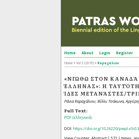
Home
About
Login
Register
Home
>
Vol 5 (2019)
>
Καραχάλιου
«ΝΙΏΘΩ ΣΤΟΝ ΚΑΝΑΔΆ
ΈΛΛΗΝΑΣ»: Η ΤΑΥΤΌΤΗ
ΊΔΕΣ ΜΕΤΑΝΆΣΤΕΣ/ΤΡ
Ράνια Καραχάλιου, Βίλλυ Τσάκωνα, Αργύρη
Full Text:
PDF (ελληνικά)
DOI:
https://doi.org/10.26220/pwpl.v5i0.
View Counter: Abstract | 572 | times, an