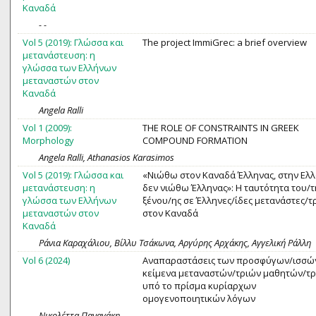
Καναδά
- -
Vol 5 (2019): Γλώσσα και
The project ImmiGrec: a brief overview
μετανάστευση: η
γλώσσα των Ελλήνων
μεταναστών στον
Καναδά
Angela Ralli
Vol 1 (2009):
THE ROLE OF CONSTRAINTS IN GREEK
Morphology
COMPOUND FORMATION
Angela Ralli, Athanasios Karasimos
Vol 5 (2019): Γλώσσα και
«Νιώθω στον Καναδά Έλληνας, στην Ελ
μετανάστευση: η
δεν νιώθω Έλληνας»: Η ταυτότητα του/τ
γλώσσα των Ελλήνων
ξένου/ης σε Έλληνες/ίδες μετανάστες/τ
μεταναστών στον
στον Καναδά
Καναδά
Ράνια Καραχάλιου, Βίλλυ Τσάκωνα, Αργύρης Αρχάκης, Αγγελική Ράλλη
Vol 6 (2024)
Αναπαραστάσεις των προσφύγων/ισσώ
κείμενα μεταναστών/τριών μαθητών/τ
υπό το πρίσμα κυρίαρχων
ομογενοποιητικών λόγων
Νικολέττα Παναγάκη