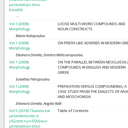
μεταναστών στον
Καναδά
- -
Vol 1 (2009):
LOOSE MULTI-WORD COMPOUNDS AND
Morphology
NOUN CONSTRUCTS
Maria Koliopoulou
Vol 1 (2009):
ON PREFIX LIKE ADVERBS IN MODERN GR
Morphology
Eleonora Dimela, Dimitra Melissaropoulou
Vol 1 (2009):
ON THE PARALLEL BETWEEN NEOCLASSIC
Morphology
COMPOUNDS IN ENGLISH AND MODERN
GREEK
Evanthia Petropoulou
Vol 1 (2009):
PREFIXATION VERSUS COMPOUNDING: A
Morphology
CASE STUDY FROM THE DIALECTS OF AIVA
AND MOSCHONISIA
Eleonora Dimela, Angela Ralli
Vol 5 (2019): Γλώσσα και
Table of Contents
μετανάστευση: η
γλώσσα των Ελλήνων
μεταναστών στον