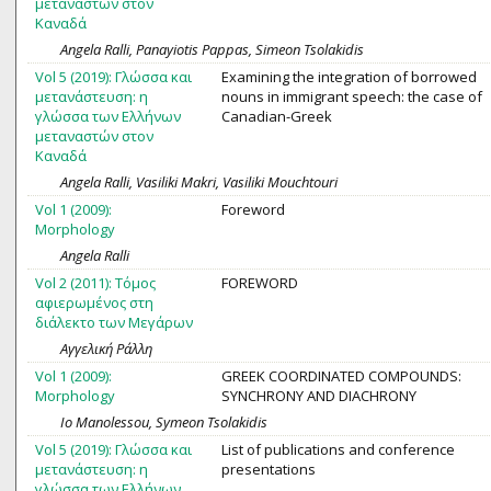
μεταναστών στον
Καναδά
Angela Ralli, Panayiotis Pappas, Simeon Tsolakidis
Vol 5 (2019): Γλώσσα και
Examining the integration of borrowed
μετανάστευση: η
nouns in immigrant speech: the case of
γλώσσα των Ελλήνων
Canadian-Greek
μεταναστών στον
Καναδά
Angela Ralli, Vasiliki Makri, Vasiliki Mouchtouri
Vol 1 (2009):
Foreword
Morphology
Angela Ralli
Vol 2 (2011): Τόμος
FOREWORD
αφιερωμένος στη
διάλεκτο των Μεγάρων
Αγγελική Ράλλη
Vol 1 (2009):
GREEK COORDINATED COMPOUNDS:
Morphology
SYNCHRONY AND DIACHRONY
Io Manolessou, Symeon Tsolakidis
Vol 5 (2019): Γλώσσα και
List of publications and conference
μετανάστευση: η
presentations
γλώσσα των Ελλήνων