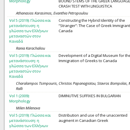
Morphology
BOUND STEMS OF THE GREEK LANGUAGE:
CRASH TEST WITH LINGUISTICA
Athanasios Karasimos, Evanthia Petropoulou
Vol 5 (2019): Γλώσσα και
Constructing the Hybrid Identity of the
μετανάστευση: η
“Stranger”: The Case of Greek Immigrant
γλώσσα των Ελλήνων
Canada
μεταναστών στον
Καναδά
Rania Karachaliou
Vol 5 (2019): Γλώσσα και
Development of a Digital Museum for th
μετανάστευση: η
Immigration of Greeks to Canada
γλώσσα των Ελλήνων
μεταναστών στον
Καναδά
Charalampos Tsimpouris, Christos Papanagiotou, Stavros Bompolas, Mi
Ralli
Vol 1 (2009):
DIMINUTIVE SUFFIXES IN BULGARIAN
Morphology
Milen Milenova
Vol 5 (2019): Γλώσσα και
Distribution and use of the unaccented
μετανάστευση: η
augment in Canadian Greek
γλώσσα των Ελλήνων