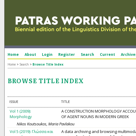
Home
About
Login
Register
Search
Current
Archive
Home
>
Search
>
Browse Title Index
BROWSE TITLE INDEX
ISSUE
TITLE
Vol 1 (2009):
A CONSTRUCTION MORPHOLOGY ACCOU
Morphology
OF AGENT NOUNS IN MODERN GREEK
Nikos Koutsoukos, Maria Pavlakou
Vol 5 (2019): Γλώσσα και
A data archiving and browsing multimod