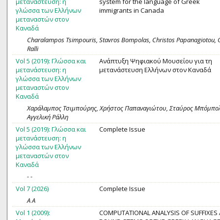
μετανάστευση: η
system for the language of Greek
γλώσσα των Ελλήνων
immigrants in Canada
μεταναστών στον
Καναδά
Charalampos Tsimpouris, Stavros Bompolas, Christos Papanagiotou, Geo
Ralli
Vol 5 (2019): Γλώσσα και
Aνάπτυξη Ψηφιακού Μουσείου για τη
μετανάστευση: η
μετανάστευση Ελλήνων στον Καναδά
γλώσσα των Ελλήνων
μεταναστών στον
Καναδά
Χαράλαμπος Τσιμπούρης, Χρήστος Παπαναγιώτου, Σταύρος Μπόμπολα
Αγγελική Ράλλη
Vol 5 (2019): Γλώσσα και
Complete Issue
μετανάστευση: η
γλώσσα των Ελλήνων
μεταναστών στον
Καναδά
- -
Vol 7 (2026)
Complete Issue
A A
Vol 1 (2009):
COMPUTATIONAL ANALYSIS OF SUFFIXES