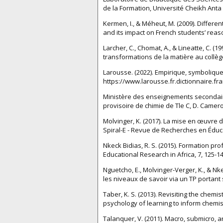
de la Formation, Université Cheikh Anta
Kermen, I., & Méheut, M. (2009). Differe
and its impact on French students’ reas
Larcher, C., Chomat, A., & Lineatte, C. 
transformations de la matière au collège
Larousse. (2022). Empirique, symboliqu
https://www.larousse.fr.dictionnaire.fra
Ministère des enseignements secondair
provisoire de chimie de Tle C, D. Camer
Molvinger, K. (2017). La mise en œuvre 
Spiral-E - Revue de Recherches en Éduca
Nkeck Bidias, R. S. (2015). Formation pr
Educational Research in Africa, 7, 125-14
Nguetcho, E., Molvinger-Verger, K., & Nke
les niveaux de savoir via un TP portant 
Taber, K. S. (2013). Revisiting the chem
psychology of learning to inform chemis
Talanquer, V. (2011). Macro, submicro, a