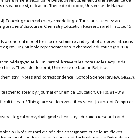
 niveaux de signification. Thèse de doctorat, Université de Namur,
4). Teaching chemical change modelling to Tunisian students: an
ing teachers’ discourse. Chemistry Education Research and Practice, 15,
owards a coherent model for macro, submicro and symbolic representations
Treagust (Dir.), Multiple representations in chemical education (pp. 1-8).
tion pédagogique à l'université à travers les notes et les acquis de
de chimie. Thèse de doctorat, Université de Namur, Belgique.
rochemistry. [Notes and correspondence]. School Science Review, 64(227),
e teacher to steer by? Journal of Chemical Education, 61(10), 847-849.
difficult to learn? Things are seldom what they seem. Journal of Computer
mistry – logical or psychological? Chemistry Education Research and
ntales au lycée-regard croisés des enseignants et de leurs élèves.
 Expérimentales, Facultédes Sciences et Technologies de l’Education et