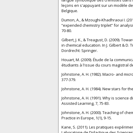
leçons en s'appuyant sur un modèle des
Belgique.
Dumon, A., & Mzoughi-Khadhraoui I. (201
“expended chemistry triplet” for analys
70-80.
Gilbert, J. K., & Treagust, D. (2009). T
in chemical education. In J. Gilbert & D. 
Dordrecht: Springer.
Houart, M. (2009). Étude de la communica
étudiants à l'issue du cours magistral 
Johnstone, A. H. (1982). Macro- and mic
377-379.
Johnstone, A. H. (1984). New stars for th
Johnstone, A. H. (1991). Why is science 
Assisted Learning, 7, 75-83.
Johnstone, A. H. (2000). Teaching of che
Practice in Europe, 1(1), 9-15.
Kane, S. (2011). Les pratiques expérime
Laboratoire de Didactique des Sciences