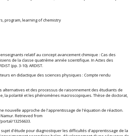
s, program, learning of chemistry
des enseignants relatif au concept avancement chimique : Cas des
siens de la classe quatrième année scientifique. In Actes des
DiST (pp. 3-10). ARDIST.
rmateurs en didactique des sciences physiques : Compte rendu
.
ons alternatives et des processus de raisonnement des étudiants de
ule, la polarité et les phénomènes macroscopiques. Thèse de doctorat,
 une nouvelle approche de l'apprentissage de l'équation de réaction.
e Namur. Retrieved from
/portal/13256633.
n sujet d'étude pour diagnostiquer les difficultés d'apprentissage de la
 l'enseignement secondaire belge, développement d'une séquence de