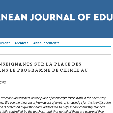
urrent
Archives
Announcements
ENSEIGNANTS SUR LA PLACE DES
ANS LE PROGRAMME DE CHIMIE AU
TCHO
n Cameroonian teachers on the place of knowledge levels both in the chemistry
s. We use the theoretical framework of levels of knowledge for the identification
h is based on a questionnaire addressed to high school chemistry teachers.
tially controlled by the teachers, and that not all of them are aware of their