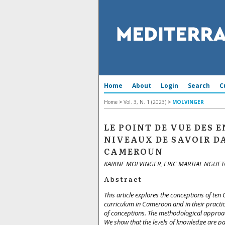
Home
About
Login
Search
C
Home
>
Vol. 3, N. 1 (2023)
>
MOLVINGER
LE POINT DE VUE DES 
NIVEAUX DE SAVOIR D
CAMEROUN
KARINE MOLVINGER, ERIC MARTIAL NGUE
Abstract
This article explores the conceptions of te
curriculum in Cameroon and in their practice
of conceptions. The methodological approac
We show that the levels of knowledge are par