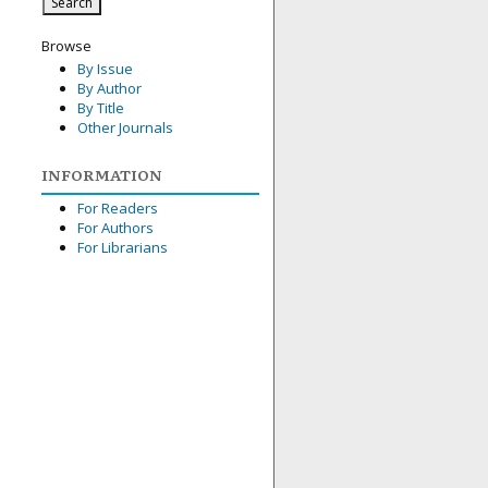
Browse
By Issue
By Author
By Title
Other Journals
INFORMATION
For Readers
For Authors
For Librarians