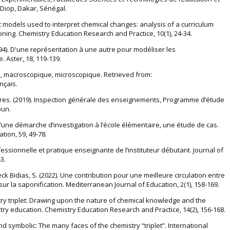
 Diop, Dakar, Sénégal.
nt models used to interpret chemical changes: analysis of a curriculum
oning. Chemistry Education Research and Practice, 10(1), 24-34.
(1994). D'une représentation à une autre pour modéliser les
. Aster, 18, 119-139.
e, macroscopique, microscopique. Retrieved from:
nçais.
es. (2019). Inspection générale des enseignements, Programme d’étude
oun.
d’une démarche d’investigation à l’école élémentaire, une étude de cas.
tion, 59, 49-78.
ofessionnelle et pratique enseignante de l’instituteur débutant. Journal of
3.
ck Bidias, S. (2022). Une contribution pour une meilleure circulation entre
sur la saponification. Mediterranean Journal of Education, 2(1), 158-169.
istry triplet: Drawing upon the nature of chemical knowledge and the
try education. Chemistry Education Research and Practice, 14(2), 156-168.
nd symbolic: The many faces of the chemistry “triplet”. International