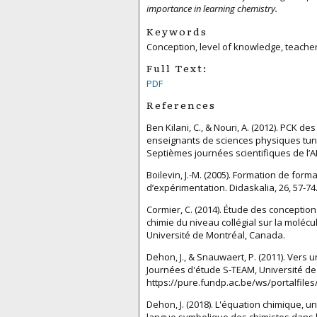
importance in learning chemistry.
Keywords
Conception, level of knowledge, teacher
Full Text:
PDF
References
Ben Kilani, C., & Nouri, A. (2012). PCK 
enseignants de sciences physiques tuni
Septièmes journées scientifiques de l’AR
Boilevin, J.-M. (2005). Formation de fo
d’expérimentation. Didaskalia, 26, 57-74
Cormier, C. (2014). Étude des concepti
chimie du niveau collégial sur la moléc
Université de Montréal, Canada.
Dehon, J., & Snauwaert, P. (2011). Vers
Journées d'étude S-TEAM, Université d
https://pure.fundp.ac.be/ws/portalfiles
Dehon, J. (2018). L'équation chimique, u
langue symbolique des chimistes dans