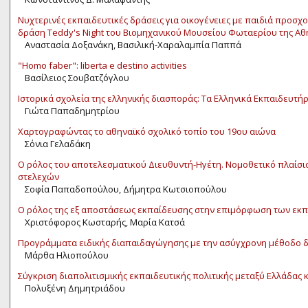
Νυχτερινές εκπαιδευτικές δράσεις για οικογένειες με παιδιά προσχολ
δράση Teddy's Night του Βιομηχανικού Μουσείου Φωταερίου της Αθ
Αναστασία Δοξανάκη, Βασιλική-Χαραλαμπία Παππά
"Homo faber": liberta e destino activities
Βασίλειος Σουβατζόγλου
Ιστορικά σχολεία της ελληνικής διασποράς: Τα Ελληνικά Εκπαιδευτ
Γιώτα Παπαδημητρίου
Χαρτογραφώντας το αθηναϊκό σχολικό τοπίο του 19ου αιώνα
Σόνια Γελαδάκη
Ο ρόλος του αποτελεσματικού Διευθυντή-Ηγέτη. Νομοθετικό πλαίσι
στελεχών
Σοφία Παπαδοπούλου, Δήμητρα Κωτσιοπούλου
Ο ρόλος της εξ αποστάσεως εκπαίδευσης στην επιμόρφωση των εκ
Χριστόφορος Κωσταρής, Μαρία Κατσά
Προγράμματα ειδικής διαπαιδαγώγησης με την ασύγχρονη μέθοδο δ
Μάρθα Ηλιοπούλου
Σύγκριση διαπολιτισμικής εκπαιδευτικής πολιτικής μεταξύ Ελλάδας 
Πολυξένη Δημητριάδου