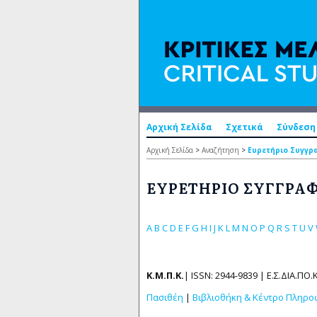
Αρχική Σελίδα
Σχετικά
Σύνδεση
Αρχική Σελίδα
>
Αναζήτηση
>
Ευρετήριο Συγγ
ΕΥΡΕΤΉΡΙΟ ΣΥΓΓΡΑ
A
B
C
D
E
F
G
H
I
J
K
L
M
N
O
P
Q
R
S
T
U
V
Κ.Μ.Π.Κ.
| ISSN: 2944-9839 | Ε.Σ.ΔΙΑ.ΠΟ.Κ
Πασιθέη
|
Βιβλιοθήκη & Κέντρο Πληρ