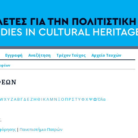
Εγγραφή
Αναζήτηση
Τρέχον Τεύχος
Αρχείο Τευχών
ραφέων
ΦΈΩΝ
W
X
Y
Z
Α
Β
Γ
Δ
Ε
Ζ
Η
Θ
Ι
Κ
Λ
Μ
Ν
Ξ
Ο
Π
Ρ
Σ
Τ
Υ
Φ
Χ
Ψ
Ω
Όλα
.
οφόρησης
|
Πανεπιστήμιο Πατρών