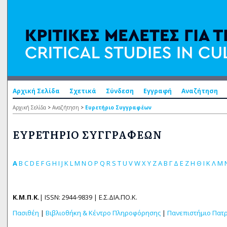
Αρχική Σελίδα
Σχετικά
Σύνδεση
Εγγραφή
Αναζήτηση
Αρχική Σελίδα
>
Αναζήτηση
>
Ευρετήριο Συγγραφέων
ΕΥΡΕΤΉΡΙΟ ΣΥΓΓΡΑΦΈΩΝ
A
B
C
D
E
F
G
H
I
J
K
L
M
N
O
P
Q
R
S
T
U
V
W
X
Y
Z
Α
Β
Γ
Δ
Ε
Ζ
Η
Θ
Ι
Κ
Λ
Μ
Κ.Μ.Π.Κ.
| ISSN: 2944-9839 | Ε.Σ.ΔΙΑ.ΠΟ.Κ.
Πασιθέη
|
Βιβλιοθήκη & Κέντρο Πληροφόρησης
|
Πανεπιστήμιο Πατ