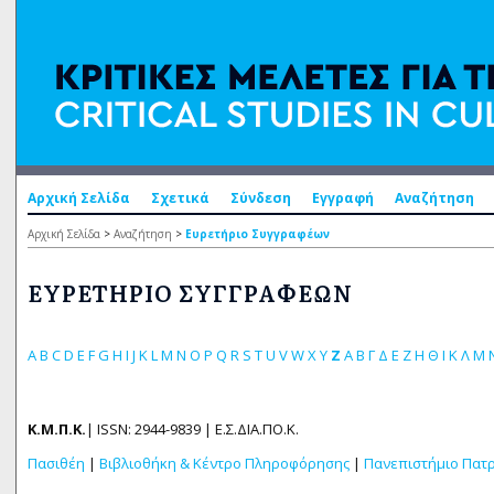
Αρχική Σελίδα
Σχετικά
Σύνδεση
Εγγραφή
Αναζήτηση
Αρχική Σελίδα
>
Αναζήτηση
>
Ευρετήριο Συγγραφέων
ΕΥΡΕΤΉΡΙΟ ΣΥΓΓΡΑΦΈΩΝ
A
B
C
D
E
F
G
H
I
J
K
L
M
N
O
P
Q
R
S
T
U
V
W
X
Y
Z
Α
Β
Γ
Δ
Ε
Ζ
Η
Θ
Ι
Κ
Λ
Μ
Κ.Μ.Π.Κ.
| ISSN: 2944-9839 | Ε.Σ.ΔΙΑ.ΠΟ.Κ.
Πασιθέη
|
Βιβλιοθήκη & Κέντρο Πληροφόρησης
|
Πανεπιστήμιο Πατ