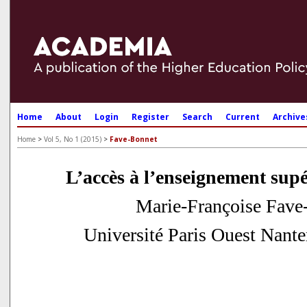
Home
About
Login
Register
Search
Current
Archive
Home
>
Vol 5, No 1 (2015)
>
Fave-Bonnet
L’accès à l’enseignement sup
Marie-Françoise Fave
Université Paris Ouest Nante