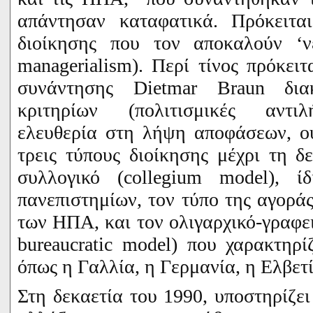
απάντησαν καταφατικά. Πρόκειτα
διοίκησης που τον αποκαλούν ‘νεο
managerialism
). Περί τίνος πρόκειτ
συνάντησης
Dietmar
Braun
διακ
κριτηρίων (πολιτισμικές αντιλ
ελευθερία στη λήψη αποφάσεων, ου
τρεις τύπους διοίκησης μέχρι τη δ
συλλογικό (
collegium
model
), ί
πανεπιστημίων, τον τύπο της αγοράς
των ΗΠΑ, και τον ολιγαρχικό-γραφει
bureaucratic
model
) που χαρακτηρί
όπως η Γαλλία, η Γερμανία, η Ελβετ
Στη δεκαετία του 1990, υποστηρίζε