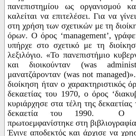
πανεπιστημίου ως οργανισμού κ
καλείται να επιτελέσει. Για να γίν
στη χρήση των σχετικών με τη διοίκ
όρων. Ο όρος ‘
management
’, γράφ
υπήρχε στο σχετικό με τη διοίκη
λεξιλόγιο. «Το πανεπιστήμιο κυβερ
και διοικούνταν (
was
adminis
μανατζάρονταν (
was
not
managed
)»
διοίκηση ήταν ο χαρακτηριστικός όρ
δεκαετίας του 1970, ο όρος ‘διακυ
κυριάρχησε στα τέλη της δεκαετίας 
δεκαετία του 1990. Ο 
πρωτοεμφανίστηκε στη βιβλιογραφία 
Έγινε αποδεκτός και άρχισε να χρησ