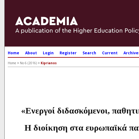
Home
About
Login
Register
Search
Current
Archive
Home
>
No 6 (2016)
>
Kiprianos
«Ενεργοί διδασκόμενοι, παθητικ
H διοίκηση στα ευρωπαϊκά πα