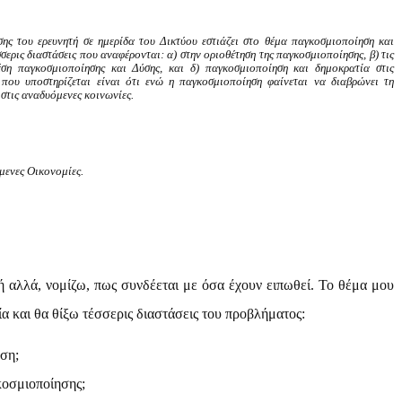
σης του ερευνητή σε ημερίδα του Δικτύου εστιάζει στο θέμα παγκοσμιοποίηση και
σερις διαστάσεις που αναφέρονται: α) στην οριοθέτηση της παγκοσμιοποίησης, β) τις
χέση παγκοσμιοποίησης και Δύσης, και δ) παγκοσμιοποίηση και δημοκρατία στις
 που υποστηρίζεται είναι ότι ενώ η παγκοσμιοποίηση φαίνεται να διαβρώνει τη
ι στις αναδυόμενες κοινωνίες.
μενες Οικονομίες.
κή αλλά, νομίζω, πως συνδέεται με όσα έχουν ειπωθεί. Το θέμα μου
α και θα θίξω τέσσερις διαστάσεις του προβλήματος:
ηση;
γκοσμιοποίησης;