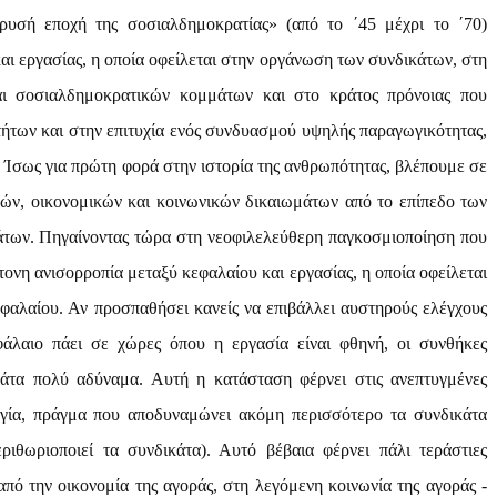
ρυσή εποχή της σοσιαλδημοκρατίας» (από το ΄45 μέχρι το ΄70)
αι εργασίας, η οποία οφείλεται στην οργάνωση των συνδικάτων, στη
αι σοσιαλδημοκρατικών κομμάτων και στο κράτος πρόνοιας που
ήτων και στην επιτυχία ενός συνδυασμού υψηλής παραγωγικότητας,
. Ίσως για πρώτη φορά στην ιστορία της ανθρωπότητας, βλέπουμε σε
κών, οικονομικών και κοινωνικών δικαιωμάτων από το επίπεδο των
άτων. Πηγαίνοντας τώρα στη νεοφιλελεύθερη παγκοσμιοποίηση που
ονη ανισορροπία μεταξύ κεφαλαίου και εργασίας, η οποία οφείλεται
εφαλαίου. Αν προσπαθήσει κανείς να επιβάλλει αυστηρούς ελέγχους
φάλαιο πάει σε χώρες όπου η εργασία είναι φθηνή, οι συνθήκες
κάτα πολύ αδύναμα. Αυτή η κατάσταση φέρνει στις ανεπτυγμένες
ργία, πράγμα που αποδυναμώνει ακόμη περισσότερο τα συνδικάτα
ριθωριοποιεί τα συνδικάτα). Αυτό βέβαια φέρνει πάλι τεράστιες
από την οικονομία της αγοράς, στη λεγόμενη κοινωνία της αγοράς -