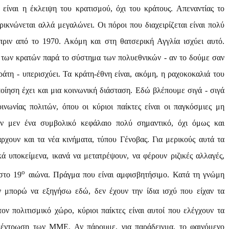
 είναι η έκλειψη του κρατισμού, όχι του κράτους. Απεναντίας το
ικνώνεται αλλά μεγαλώνει. Οι πόροι που διαχειρίζεται είναι πολύ
πριν από το 1970. Ακόμη και στη θατσερική Αγγλία ισχύει αυτό.
 των κρατών παρά το σύστημα των πολυεθνικών - αν το δούμε σαν
τη - υπερισχύει. Τα κράτη-έθνη είναι, ακόμη, η ραχοκοκαλιά του
ίηση έχει και μια κοινωνική διάσταση. Εδώ βλέπουμε σιγά - σιγά
νωνίας πολιτών, όπου οι κύριοι παίκτες είναι οι παγκόσμιες μη
υν μεν ένα συμβολικό κεφάλαιο πολύ σημαντικό, όχι όμως και
ρχουν και τα νέα κινήματα, τύπου Γένοβας. Για μερικούς αυτά τα
ά υποκείμενα, ικανά να μετατρέψουν, να φέρουν ριζικές αλλαγές,
ο
στο 19
αιώνα. Πράγμα που είναι αμφισβητήσιμο. Κατά τη γνώμη
ν μπορώ να εξηγήσω εδώ, δεν έχουν την ίδια ισχύ που είχαν τα
ον πολιτισμικό χώρο, κύριοι παίκτες είναι αυτοί που ελέγχουν τα
έντρωση των ΜΜΕ. Αν πάρουμε, για παράδειγμα, το φαινόμενο