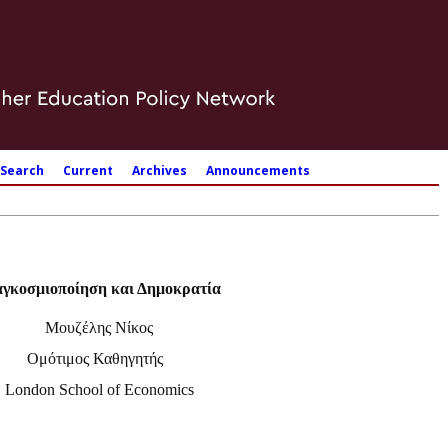
Search
Current
Archives
Announcements
γκοσμιοποίηση και Δημοκρατία
Μουζέλης Νίκος
Ομότιμος Καθηγητής
London
School
of
Economics