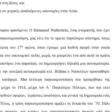
 στη Δύση, και
 σε μερικές αναδυόμενες οικονομίες στην Ασία.
όσφατο φαινόμενο. Ο
Immanuel
Wallerstein
, ένας στοχαστής που έχει
παγκοσμιοποίηση, μας λέει ότι το πρώτο παγκόσμιο σύστημα, όπως
ο
υρώπη στο 17
αιώνα, όπου έχουμε μια διεθνή αγορά στην οποία
αι στο οικονομικό πεδίο, χωρίς να μπορέσει ένα από αυτά τα κράτη
αταστήσει ένα
imperium
, να δημιουργήσει δηλαδή μια αυτοκρατορία.
ε την κινεζική αυτοκρατορία κτλ. Βέβαια ο Ναπολέων προσπάθησε
α κατάφερε. Μια δεύτερη παγκοσμιοποίηση που προηγήθηκε της
 μέχρι το 1914, μέχρι τον Α΄ Παγκόσμιο Πόλεμο, που και εκεί
εθνών αγορών, τεράστιες ανισότητες και γενικά τη δημιουργία ενός
Τέλος, η τρίτη παγκοσμιοποίηση αρχίζει τη δεκαετία του ’70. Πάλι
ων αγορών, και κυρίως των χρηματιστηριακών αγορών υπό την