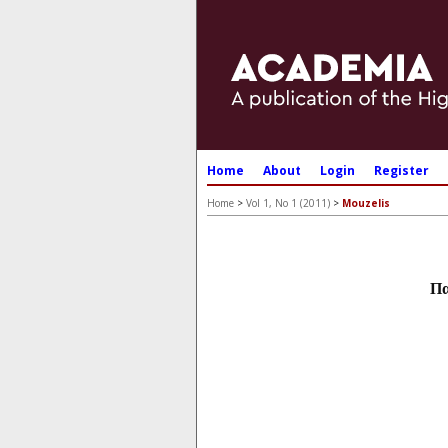
Home
About
Login
Register
Home
>
Vol 1, No 1 (2011)
>
Mouzelis
Πα