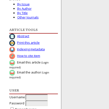
By Issue
By Author
By Title
Other Journals
ARTICLE TOOLS
Abstract
Print this article
Indexing metadata
How to cite item
Email this article
(Login
required)
Email the author
(Login
required)
USER
Username
Password