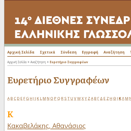
Αρχική Σελίδα
Σχετικά
Σύνδεση
Εγγραφή
Αναζήτηση
>
>
Αρχική Σελίδα
Αναζήτηση
Ευρετήριο Συγγραφέων
Ευρετήριο Συγγραφέων
A
B
C
D
E
F
G
H
I
J
K
L
M
N
O
P
Q
R
S
T
U
V
W
X
Y
Z
Α
Β
Γ
Δ
Ε
Ζ
Η
Θ
Ι
Κ
Λ
Μ
Κ
Κακαβελάκης, Αθανάσιος