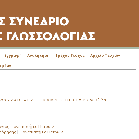
Εγγραφή
Αναζήτηση
Τρέχον Τεύχος
Αρχείο Τευχών
ραφέων
W
X
Y
Z
Α
Β
Γ
Δ
Ε
Ζ
Η
Θ
Ι
Κ
Λ
Μ
Ν
Ξ
Ο
Π
Ρ
Σ
Τ
Υ
Φ
Χ
Ψ
Ω
Όλα
ογίας
,
Πανεπιστήμιο Πατρών
οφόρησης
|
Πανεπιστήμιο Πατρών