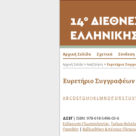
Αρχική Σελίδα
Σχετικά
Σύνδεση
>
>
Αρχική Σελίδα
Αναζήτηση
Ευρετήριο Συγγ
Ευρετήριο Συγγραφέων
A
B
C
D
E
F
G
H
I
J
K
L
M
N
O
P
Q
R
S
T
U
V
ΔΣΕΓ
| ISBN: 978-618-5496-03-6
Ειδίκευση Γλωσσολογίας
,
Τμήμα Φιλολ
Πασιθέη
|
Βιβλιοθήκη & Κέντρο Πληρ