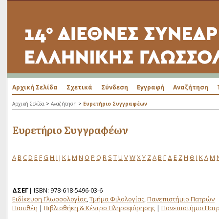
Αρχική Σελίδα
Σχετικά
Σύνδεση
Εγγραφή
Αναζήτηση
>
>
Αρχική Σελίδα
Αναζήτηση
Ευρετήριο Συγγραφέων
Ευρετήριο Συγγραφέων
A
B
C
D
E
F
G
H
I
J
K
L
M
N
O
P
Q
R
S
T
U
V
W
X
Y
Z
Α
Β
Γ
Δ
Ε
Ζ
Η
Θ
Ι
Κ
Λ
Μ
ΔΣΕΓ
| ISBN: 978-618-5496-03-6
Ειδίκευση Γλωσσολογίας
,
Τμήμα Φιλολογίας
,
Πανεπιστήμιο Πατρών
Πασιθέη
|
Βιβλιοθήκη & Κέντρο Πληροφόρησης
|
Πανεπιστήμιο Πατ