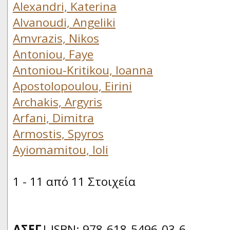
Alexandri, Katerina
Alvanoudi, Angeliki
Amvrazis, Nikos
Antoniou, Faye
Antoniou-Kritikou, Ioanna
Apostolopoulou, Eirini
Archakis, Argyris
Arfani, Dimitra
Armostis, Spyros
Ayiomamitou, Ioli
1 - 11 από 11 Στοιχεία
ΔΣΕΓ
| ISBN: 978-618-5496-03-6