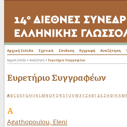
Αρχική Σελίδα
Σχετικά
Σύνδεση
Εγγραφή
Αναζήτηση
>
>
Αρχική Σελίδα
Αναζήτηση
Ευρετήριο Συγγραφέων
Ευρετήριο Συγγραφέων
A
B
C
D
E
F
G
H
I
J
K
L
M
N
O
P
Q
R
S
T
U
V
W
X
Y
Z
Α
Β
Γ
Δ
Ε
Ζ
Η
Θ
Ι
Κ
Λ
Μ
A
Agathopoulou, Eleni