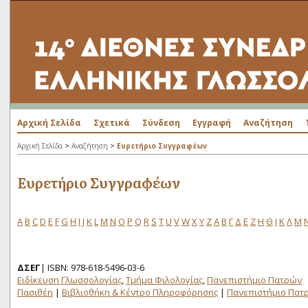
Αρχική Σελίδα
Σχετικά
Σύνδεση
Εγγραφή
Αναζήτηση
>
>
Αρχική Σελίδα
Αναζήτηση
Ευρετήριο Συγγραφέων
Ευρετήριο Συγγραφέων
A
B
C
D
E
F
G
H
I
J
K
L
M
N
O
P
Q
R
S
T
U
V
W
X
Y
Z
Α
Β
Γ
Δ
Ε
Ζ
Η
Θ
Ι
Κ
Λ
Μ
ΔΣΕΓ
| ISBN: 978-618-5496-03-6
Ειδίκευση Γλωσσολογίας
,
Τμήμα Φιλολογίας
,
Πανεπιστήμιο Πατρών
Πασιθέη
|
Βιβλιοθήκη & Κέντρο Πληροφόρησης
|
Πανεπιστήμιο Πατ