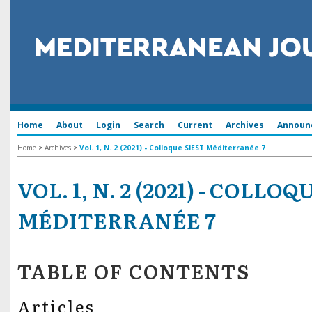
Home
About
Login
Search
Current
Archives
Announ
Home
>
Archives
>
Vol. 1, N. 2 (2021) - Colloque SIEST Méditerranée 7
VOL. 1, N. 2 (2021) - COLLO
MÉDITERRANÉE 7
TABLE OF CONTENTS
Articles