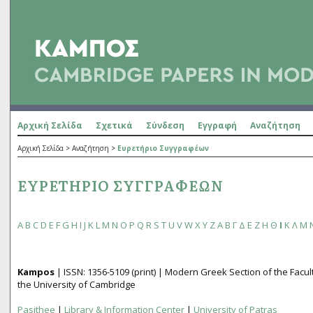
Αρχική Σελίδα
Σχετικά
Σύνδεση
Εγγραφή
Αναζήτηση
Αρχική Σελίδα
>
Αναζήτηση
>
Ευρετήριο Συγγραφέων
ΕΥΡΕΤΉΡΙΟ ΣΥΓΓΡΑΦΈΩΝ
A
B
C
D
E
F
G
H
I
J
K
L
M
N
O
P
Q
R
S
T
U
V
W
X
Y
Z
Α
Β
Γ
Δ
Ε
Ζ
Η
Θ
Ι
Κ
Λ
Μ
Kampos
| ISSN:
1356­-5109
(print) | Modern Greek Section of the Fac
the University of Cambridge
Pasithee
|
Library & Information Center
|
University of Patras