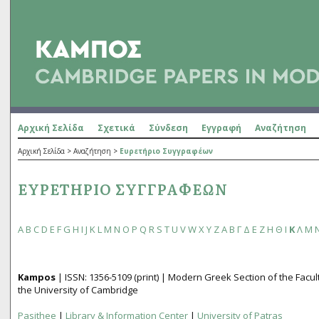
Αρχική Σελίδα
Σχετικά
Σύνδεση
Εγγραφή
Αναζήτηση
Αρχική Σελίδα
>
Αναζήτηση
>
Ευρετήριο Συγγραφέων
ΕΥΡΕΤΉΡΙΟ ΣΥΓΓΡΑΦΈΩΝ
A
B
C
D
E
F
G
H
I
J
K
L
M
N
O
P
Q
R
S
T
U
V
W
X
Y
Z
Α
Β
Γ
Δ
Ε
Ζ
Η
Θ
Ι
Κ
Λ
Μ
Kampos
| ISSN:
1356­-5109
(print) | Modern Greek Section of the Fac
the University of Cambridge
Pasithee
|
Library & Information Center
|
University of Patras