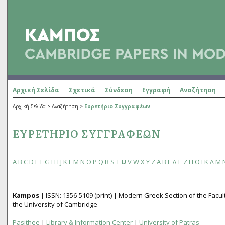
Αρχική Σελίδα
Σχετικά
Σύνδεση
Εγγραφή
Αναζήτηση
Αρχική Σελίδα
>
Αναζήτηση
>
Ευρετήριο Συγγραφέων
ΕΥΡΕΤΉΡΙΟ ΣΥΓΓΡΑΦΈΩΝ
A
B
C
D
E
F
G
H
I
J
K
L
M
N
O
P
Q
R
S
T
U
V
W
X
Y
Z
Α
Β
Γ
Δ
Ε
Ζ
Η
Θ
Ι
Κ
Λ
Μ
Kampos
| ISSN:
1356­-5109
(print) | Modern Greek Section of the Fac
the University of Cambridge
Pasithee
|
Library & Information Center
|
University of Patras