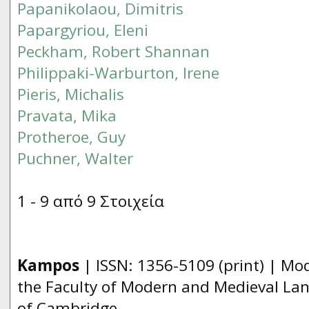
Papanikolaou, Dimitris
Papargyriou, Eleni
Peckham, Robert Shannan
Philippaki-Warburton, Irene
Pieris, Michalis
Pravata, Mika
Protheroe, Guy
Puchner, Walter
1 - 9 από 9 Στοιχεία
Kampos
| ISSN:
1356­-5109
(print) | Mo
the Faculty of Modern and Medieval Lan
of Cambridge