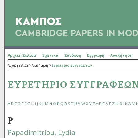
Αρχική Σελίδα
Σχετικά
Σύνδεση
Εγγραφή
Αναζήτηση
Αρχική Σελίδα
>
Αναζήτηση
>
Ευρετήριο Συγγραφέων
ΕΥΡΕΤΉΡΙΟ ΣΥΓΓΡΑΦΈΩ
A
B
C
D
E
F
G
H
I
J
K
L
M
N
O
P
Q
R
S
T
U
V
W
X
Y
Z
Α
Β
Γ
Δ
Ε
Ζ
Η
Θ
Ι
Κ
Λ
Μ
P
Papadimitriou, Lydia