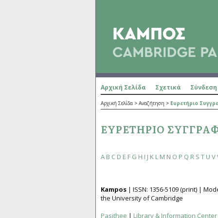
Αρχική Σελίδα
Σχετικά
Σύνδεση
Αρχική Σελίδα
>
Αναζήτηση
>
Ευρετήριο Συγγ
ΕΥΡΕΤΉΡΙΟ ΣΥΓΓΡΑ
A
B
C
D
E
F
G
H
I
J
K
L
M
N
O
P
Q
R
S
T
U
V
Kampos
| ISSN:
1356­-5109
(print) | Mo
the University of Cambridge
Pasithee
|
Library & Information Center