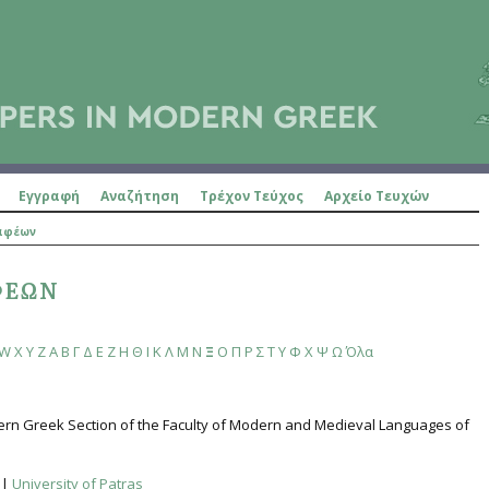
Εγγραφή
Αναζήτηση
Τρέχον Τεύχος
Αρχείο Τευχών
ραφέων
ΦΈΩΝ
W
X
Y
Z
Α
Β
Γ
Δ
Ε
Ζ
Η
Θ
Ι
Κ
Λ
Μ
Ν
Ξ
Ο
Π
Ρ
Σ
Τ
Υ
Φ
Χ
Ψ
Ω
Όλα
dern Greek Section of the Faculty of Modern and Medieval Languages of
|
University of Patras