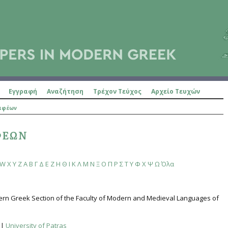
Εγγραφή
Αναζήτηση
Τρέχον Τεύχος
Αρχείο Τευχών
ραφέων
ΦΈΩΝ
W
X
Y
Z
Α
Β
Γ
Δ
Ε
Ζ
Η
Θ
Ι
Κ
Λ
Μ
Ν
Ξ
Ο
Π
Ρ
Σ
Τ
Υ
Φ
Χ
Ψ
Ω
Όλα
dern Greek Section of the Faculty of Modern and Medieval Languages of
|
University of Patras