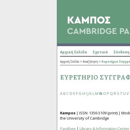
Αρχική Σελίδα
Σχετικά
Σύνδεση
Αρχική Σελίδα
>
Αναζήτηση
>
Ευρετήριο Συγγ
ΕΥΡΕΤΉΡΙΟ ΣΥΓΓΡΑ
A
B
C
D
E
F
G
H
I
J
K
L
M
N
O
P
Q
R
S
T
U
V
Kampos
| ISSN:
1356­-5109
(print) | Mo
the University of Cambridge
Pasithee
|
Library & Information Center