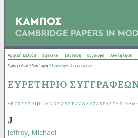
Αρχική Σελίδα
Σχετικά
Σύνδεση
Εγγραφή
Αναζήτηση
Αρχική Σελίδα
>
Αναζήτηση
>
Ευρετήριο Συγγραφέων
ΕΥΡΕΤΉΡΙΟ ΣΥΓΓΡΑΦΈΩ
A
B
C
D
E
F
G
H
I
J
K
L
M
N
O
P
Q
R
S
T
U
V
W
X
Y
Z
Α
Β
Γ
Δ
Ε
Ζ
Η
Θ
Ι
Κ
Λ
Μ
J
Jeffrey, Michael