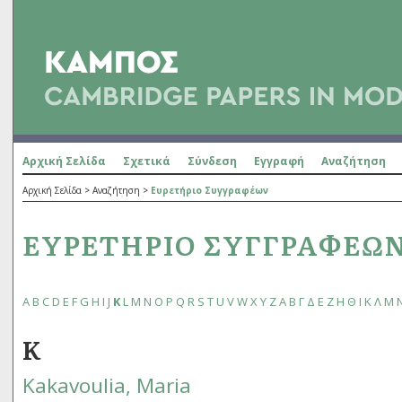
Αρχική Σελίδα
Σχετικά
Σύνδεση
Εγγραφή
Αναζήτηση
Αρχική Σελίδα
>
Αναζήτηση
>
Ευρετήριο Συγγραφέων
ΕΥΡΕΤΉΡΙΟ ΣΥΓΓΡΑΦΈΩ
A
B
C
D
E
F
G
H
I
J
K
L
M
N
O
P
Q
R
S
T
U
V
W
X
Y
Z
Α
Β
Γ
Δ
Ε
Ζ
Η
Θ
Ι
Κ
Λ
Μ
K
Kakavoulia, Maria