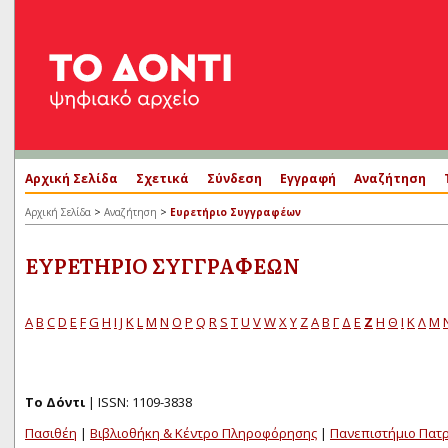
Αρχική Σελίδα
Σχετικά
Σύνδεση
Εγγραφή
Αναζήτηση
>
>
Αρχική Σελίδα
Αναζήτηση
Ευρετήριο Συγγραφέων
ΕΥΡΕΤΉΡΙΟ ΣΥΓΓΡΑΦΈΩΝ
A
B
C
D
E
F
G
H
I
J
K
L
M
N
O
P
Q
R
S
T
U
V
W
X
Y
Z
Α
Β
Γ
Δ
Ε
Ζ
Η
Θ
Ι
Κ
Λ
Μ
Το Δόντι
| ISSN: 1109-3838
Πασιθέη
|
Βιβλιοθήκη & Κέντρο Πληροφόρησης
|
Πανεπιστήμιο Πατ