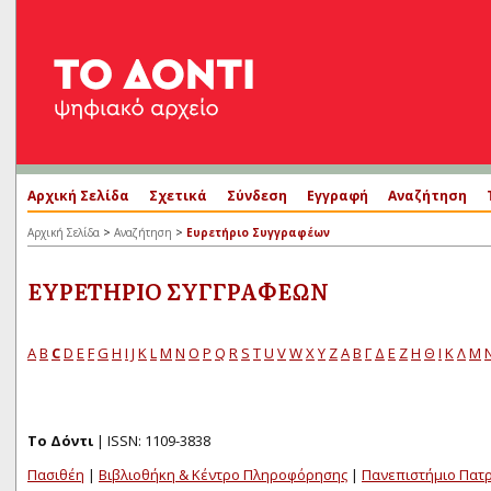
Αρχική Σελίδα
Σχετικά
Σύνδεση
Εγγραφή
Αναζήτηση
>
>
Αρχική Σελίδα
Αναζήτηση
Ευρετήριο Συγγραφέων
ΕΥΡΕΤΉΡΙΟ ΣΥΓΓΡΑΦΈΩΝ
A
B
C
D
E
F
G
H
I
J
K
L
M
N
O
P
Q
R
S
T
U
V
W
X
Y
Z
Α
Β
Γ
Δ
Ε
Ζ
Η
Θ
Ι
Κ
Λ
Μ
Το Δόντι
| ISSN: 1109-3838
Πασιθέη
|
Βιβλιοθήκη & Κέντρο Πληροφόρησης
|
Πανεπιστήμιο Πατ