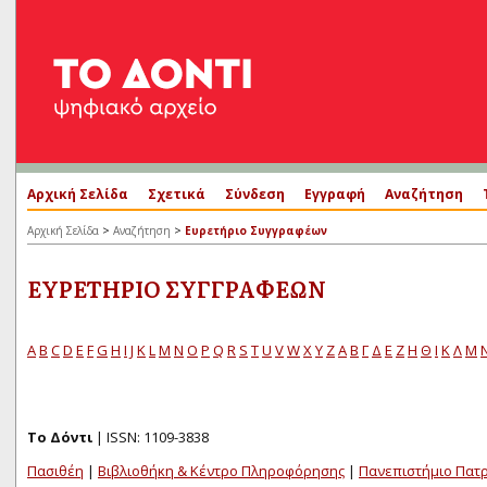
Αρχική Σελίδα
Σχετικά
Σύνδεση
Εγγραφή
Αναζήτηση
>
>
Αρχική Σελίδα
Αναζήτηση
Ευρετήριο Συγγραφέων
ΕΥΡΕΤΉΡΙΟ ΣΥΓΓΡΑΦΈΩΝ
A
B
C
D
E
F
G
H
I
J
K
L
M
N
O
P
Q
R
S
T
U
V
W
X
Y
Z
Α
Β
Γ
Δ
Ε
Ζ
Η
Θ
Ι
Κ
Λ
Μ
Το Δόντι
| ISSN: 1109-3838
Πασιθέη
|
Βιβλιοθήκη & Κέντρο Πληροφόρησης
|
Πανεπιστήμιο Πατ