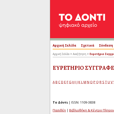
Αρχική Σελίδα
Σχετικά
Σύνδεση
>
>
Αρχική Σελίδα
Αναζήτηση
Ευρετήριο Συγγ
ΕΥΡΕΤΉΡΙΟ ΣΥΓΓΡΑΦ
A
B
C
D
E
F
G
H
I
J
K
L
M
N
O
P
Q
R
S
T
U
V
Το Δόντι
| ISSN: 1109-3838
Πασιθέη
|
Βιβλιοθήκη & Κέντρο Πληρ