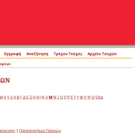
Εγγραφή
Αναζήτηση
Τρέχον Τεύχος
Αρχείο Τευχών
ραφέων
ΈΩΝ
W
X
Y
Z
Α
Β
Γ
Δ
Ε
Ζ
Η
Θ
Ι
Κ
Λ
Μ
Ν
Ξ
Ο
Π
Ρ
Σ
Τ
Υ
Φ
Χ
Ψ
Ω
Όλα
οφόρησης
|
Πανεπιστήμιο Πατρών