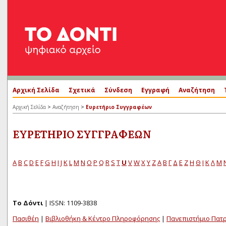
Αρχική Σελίδα
Σχετικά
Σύνδεση
Εγγραφή
Αναζήτηση
>
>
Αρχική Σελίδα
Αναζήτηση
Ευρετήριο Συγγραφέων
ΕΥΡΕΤΉΡΙΟ ΣΥΓΓΡΑΦΈΩΝ
A
B
C
D
E
F
G
H
I
J
K
L
M
N
O
P
Q
R
S
T
U
V
W
X
Y
Z
Α
Β
Γ
Δ
Ε
Ζ
Η
Θ
Ι
Κ
Λ
Μ
Το Δόντι
| ISSN: 1109-3838
Πασιθέη
|
Βιβλιοθήκη & Κέντρο Πληροφόρησης
|
Πανεπιστήμιο Πατ