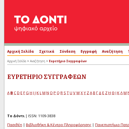
Αρχική Σελίδα
Σχετικά
Σύνδεση
Εγγραφή
Αναζήτηση
>
>
Αρχική Σελίδα
Αναζήτηση
Ευρετήριο Συγγραφέων
ΕΥΡΕΤΉΡΙΟ ΣΥΓΓΡΑΦΈΩΝ
A
B
C
D
E
F
G
H
I
J
K
L
M
N
O
P
Q
R
S
T
U
V
W
X
Y
Z
Α
Β
Γ
Δ
Ε
Ζ
Η
Θ
Ι
Κ
Λ
Μ
Το Δόντι
| ISSN: 1109-3838
Πασιθέη
|
Βιβλιοθήκη & Κέντρο Πληροφόρησης
|
Πανεπιστήμιο Πατ