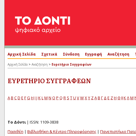
Αρχική Σελίδα
Σχετικά
Σύνδεση
Εγγραφή
Αναζήτηση
>
>
Αρχική Σελίδα
Αναζήτηση
Ευρετήριο Συγγραφέων
ΕΥΡΕΤΉΡΙΟ ΣΥΓΓΡΑΦΈΩΝ
A
B
C
D
E
F
G
H
I
J
K
L
M
N
O
P
Q
R
S
T
U
V
W
X
Y
Z
Α
Β
Γ
Δ
Ε
Ζ
Η
Θ
Ι
Κ
Λ
Μ
Το Δόντι
| ISSN: 1109-3838
Πασιθέη
|
Βιβλιοθήκη & Κέντρο Πληροφόρησης
|
Πανεπιστήμιο Πατ