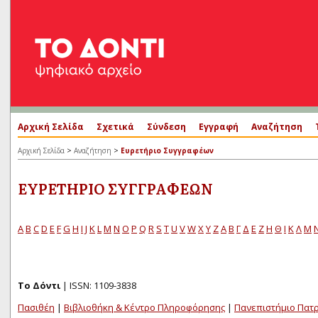
Αρχική Σελίδα
Σχετικά
Σύνδεση
Εγγραφή
Αναζήτηση
>
>
Αρχική Σελίδα
Αναζήτηση
Ευρετήριο Συγγραφέων
ΕΥΡΕΤΉΡΙΟ ΣΥΓΓΡΑΦΈΩΝ
A
B
C
D
E
F
G
H
I
J
K
L
M
N
O
P
Q
R
S
T
U
V
W
X
Y
Z
Α
Β
Γ
Δ
Ε
Ζ
Η
Θ
Ι
Κ
Λ
Μ
Το Δόντι
| ISSN: 1109-3838
Πασιθέη
|
Βιβλιοθήκη & Κέντρο Πληροφόρησης
|
Πανεπιστήμιο Πατ