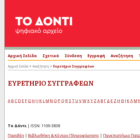
Αρχική Σελίδα
Σχετικά
Σύνδεση
Εγγραφή
Αναζήτηση
>
>
Αρχική Σελίδα
Αναζήτηση
Ευρετήριο Συγγραφέων
ΕΥΡΕΤΉΡΙΟ ΣΥΓΓΡΑΦΈΩΝ
A
B
C
D
E
F
G
H
I
J
K
L
M
N
O
P
Q
R
S
T
U
V
W
X
Y
Z
Α
Β
Γ
Δ
Ε
Ζ
Η
Θ
Ι
Κ
Λ
Μ
Το Δόντι
| ISSN: 1109-3838
Πασιθέη
|
Βιβλιοθήκη & Κέντρο Πληροφόρησης
|
Πανεπιστήμιο Πατ