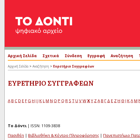
Αρχική Σελίδα
Σχετικά
Σύνδεση
Εγγραφή
Αναζήτηση
>
>
Αρχική Σελίδα
Αναζήτηση
Ευρετήριο Συγγραφέων
ΕΥΡΕΤΉΡΙΟ ΣΥΓΓΡΑΦΈΩΝ
A
B
C
D
E
F
G
H
I
J
K
L
M
N
O
P
Q
R
S
T
U
V
W
X
Y
Z
Α
Β
Γ
Δ
Ε
Ζ
Η
Θ
Ι
Κ
Λ
Μ
Το Δόντι
| ISSN: 1109-3838
Πασιθέη
|
Βιβλιοθήκη & Κέντρο Πληροφόρησης
|
Πανεπιστήμιο Πατ